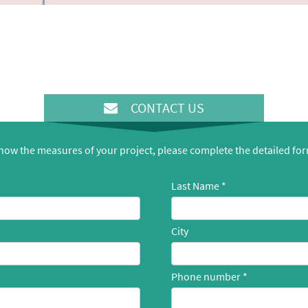
CONTACT US
know the measures of your project, please complete the detailed fo
Last Name
City
Phone number