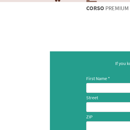
CORSO
PREMIUM
If you 
First Name
Street
ZIP