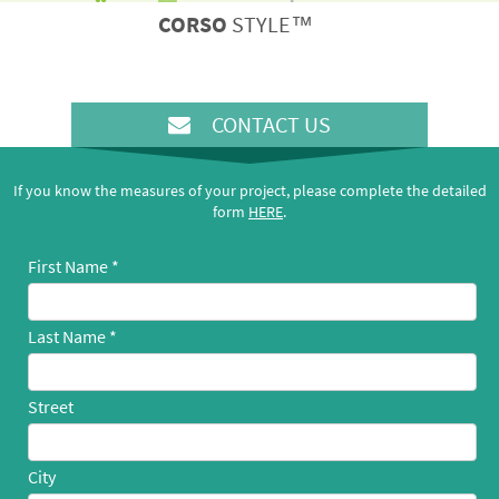
CORSO
STYLE™
CONTACT US
If you know the measures of your project, please complete the detailed
form
HERE
.
First Name
Last Name
Street
City