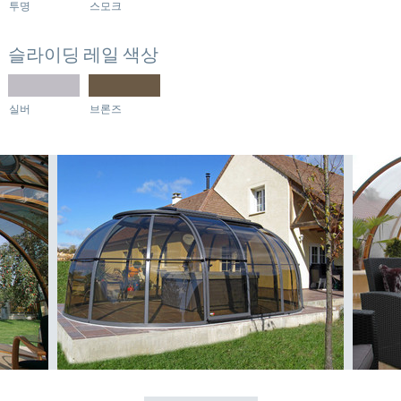
투명
스모크
슬라이딩 레일 색상
실버
브론즈