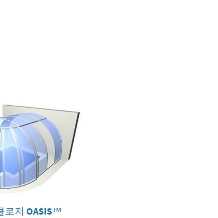
클로저
OASIS
™