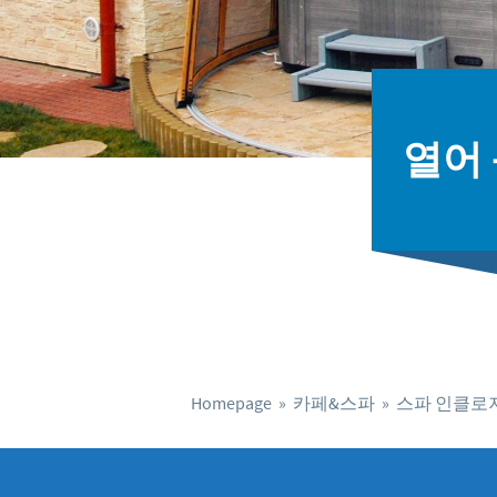
열어
Homepage
»
카페&스파
»
스파 인클로