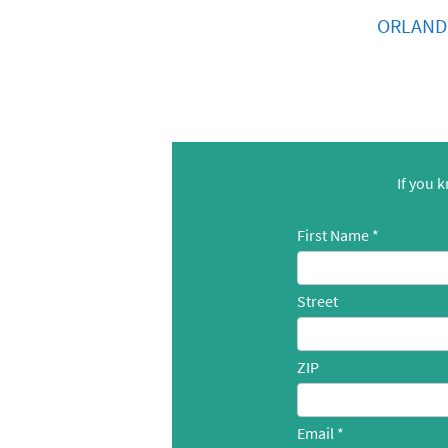
ORLAND
If you 
First Name
Street
ZIP
Email