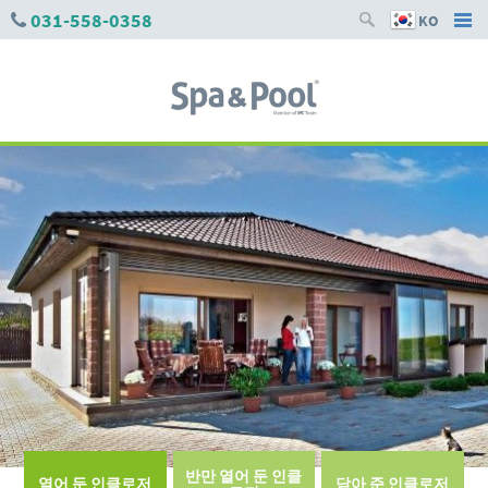
031-558-0358
KO
반만 열어 둔 인클
열어 둔 인클로저
닫아 준 인클로저