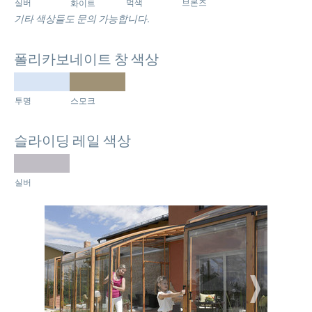
실버
먹색
브론즈
화이트
기타 색상들도 문의 가능합니다.
폴리카보네이트 창 색상
투명
스모크
슬라이딩 레일 색상
실버