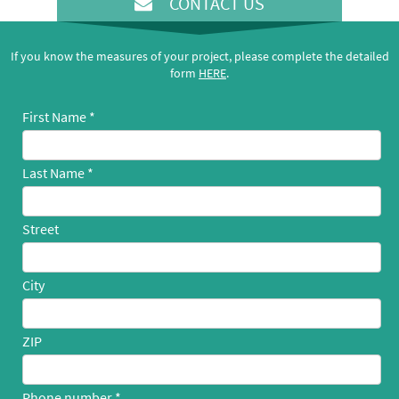
CONTACT US
If you know the measures of your project, please complete the detailed
form
HERE
.
First Name
Last Name
Street
City
ZIP
Phone number